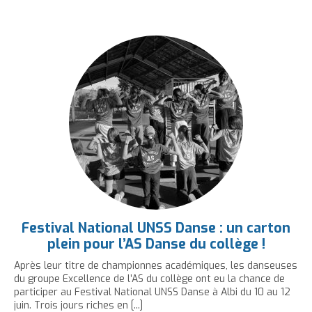
'
T
r
e
e
t
e
a
h
è
c
r
r
e
r
c
c
c
c
r
l
l
u
e
e
l
a
e
e
t
c
a
t
i
r
l
t
o
t
a
l
e
n
a
i
p
t
i
l
a
e
l
l
g
n
l
e
e
u
e
d
i
d
u
t
u
t
Festival National UNSS Danse : un carton
t
e
plein pour l’AS Danse du collège !
e
x
Après leur titre de championnes académiques, les danseuses
x
t
du groupe Excellence de l’AS du collège ont eu la chance de
participer au Festival National UNSS Danse à Albi du 10 au 12
t
e
juin. Trois jours riches en [...]
e