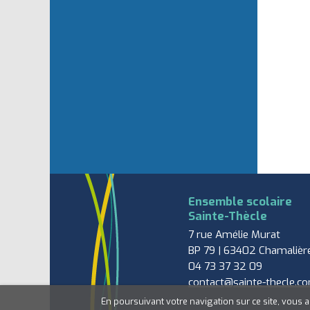
Ensemble scolaire
Sainte-Thècle
7 rue Amélie Murat
BP 79 | 63402 Chamalièr
04 73 37 32 09
contact@sainte-thecle.c
En poursuivant votre navigation sur ce site, vous a