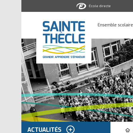
École directe
Ensemble
scolaire
Ensemble scolaire
Sainte-
Thècle
ACTUALITÉS