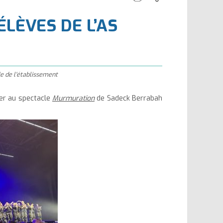
cette
ce
la
la
ÉLÈVES DE L’AS
page
contenu
taille
taille
du
du
texte
texte
ie de l'établissement
ter au spectacle
Murmuration
de Sadeck Berrabah