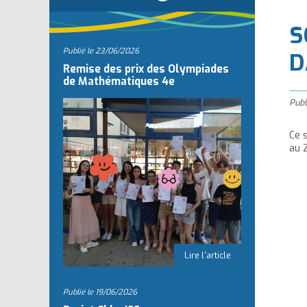
l
S
Publié le
23/06/2026
D
Remise des prix des Olympiades
de Mathématiques 4e
Publ
Ce 
au Z
Publié le
19/06/2026