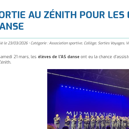
à
'accueil
ORTIE AU ZÉNITH POUR LES 
ANSE
ié le
23/03/2026
•
Catégorie :
Association sportive
,
Collège
,
Sorties Voyages
,
V
samedi 21 mars, les
élèves de l’AS danse
ont eu la chance d’assis
énith.