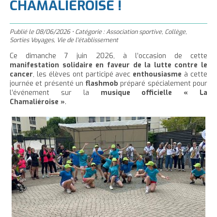
'
CHAMALIÉROISE !
T
r
m
g
n
u
a
h
e
e
t
e
è
c
c
c
r
r
Publié le
e
r
08/06/2026
•
Catégorie :
Association sportive
,
Collège
,
l
u
Sorties Voyages
,
Vie de l'établissement
c
c
r
l
e
e
e
e
Ce dimanche 7 juin 2026, à l’occasion de cette
l
a
i
r
manifestation solidaire en faveur de la lutte contre le
t
c
a
t
l
cancer
, les élèves ont participé avec
enthousiasme
à cette
l
t
o
t
a
journée et présenté un
flashmob
préparé spécialement pour
e
n
l’événement sur la
a
i
musique officielle « La
Chamaliéroise »
.
p
t
i
l
a
e
l
l
g
n
l
e
i
e
u
e
d
t
d
u
u
t
t
e
e
x
x
t
t
e