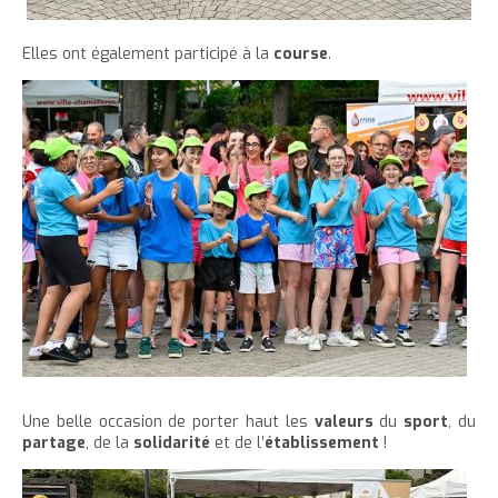
e
Elles ont également participé à la
course
.
Une belle occasion de porter haut les
valeurs
du
sport
, du
partage
, de la
solidarité
et de l’
établissement
!