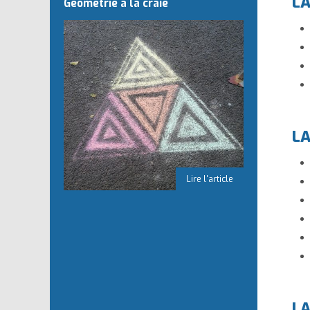
LA
Géométrie à la craie
LA
LA