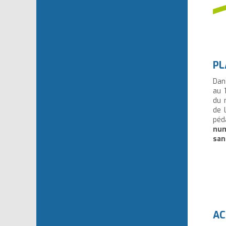
PL
Dan
au 
du 
de 
pé
num
san
AC