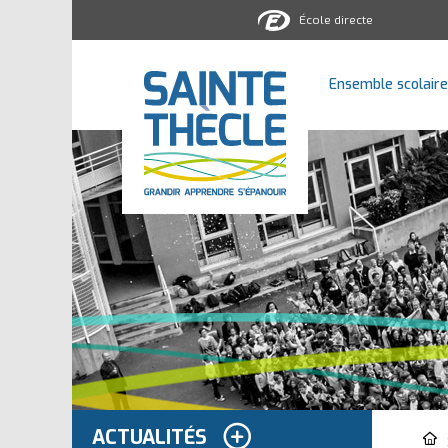
École directe
Ensemble
scolaire
Ensemble scolaire
Sainte-
Thècle
ACTUALITÉS