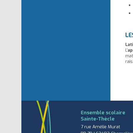
LE
Lat
L’
ap
mat
rai
Ensemble scolaire
Sainte-Thècle
7 rue Amélie Murat