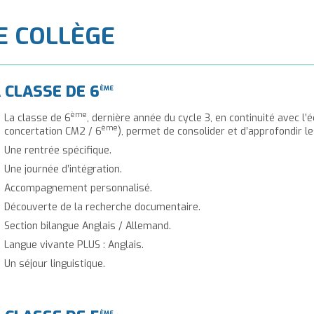
à
'accueil
E COLLÈGE
 CLASSE DE 6
ÈME
ème
La classe de 6
, dernière année du cycle 3, en continuité avec l
ème
concertation CM2 / 6
), permet de consolider et d’approfondir le
Une rentrée spécifique.
Une journée d’intégration.
Accompagnement personnalisé.
Découverte de la recherche documentaire.
Section bilangue Anglais / Allemand.
Langue vivante PLUS : Anglais.
Un séjour linguistique.
ÈME