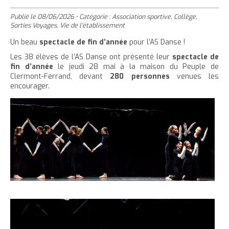
'
T
r
m
g
n
u
a
h
Publié le
08/06/2026
•
Catégorie :
Association sportive
,
Collège
,
e
e
t
e
è
c
Sorties Voyages
,
Vie de l'établissement
c
c
r
r
e
r
l
u
Un beau
spectacle de fin d’année
pour l’AS Danse !
c
c
r
l
e
e
Les 38 élèves de l’AS Danse ont présenté leur
spectacle de
e
e
l
a
i
r
fin d’année
le jeudi 28 mai à la maison du Peuple de
t
c
a
t
l
Clermont-Ferrand, devant
280 personnes
venues les
l
t
o
t
a
encourager.
e
n
a
i
p
t
i
l
a
e
l
l
g
n
l
e
i
e
u
e
d
t
d
u
u
t
t
e
e
x
x
t
t
e