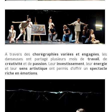
A travers des
chorégraphies variées et engagées
, les
danseuses ont partagé plusieurs mois de
travail
, de
créativité
et de
passion
. Leur
investissement
, leur
énergie
et leur
sens artistique
ont permis d’offrir un
spectacle
riche en émotions
.