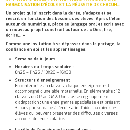
'
T
r
HARMONISATION D’ÉCOLE ET LA RÉUSSITE DE CHACUN…
e
e
t
e
a
h
è
c
r
r
Un projet qui s’inscrit dans la durée, s’adapte et se
e
r
c
c
réécrit en fonction des besoins des élèves. Après l’élan
c
c
r
l
l
u
autour du numérique, place au langage oral et écrit avec
e
e
l
a
e
e
un nouveau projet construit autour de : « Dire, lire,
t
c
a
t
i
écrire… »
r
l
t
o
t
a
Comme une invitation à se dépasser dans le partage, la
l
e
n
confiance en soi et les apprentissages.
a
i
p
t
i
l
Semaine de 4 jours
a
e
l
l
Horaires du temps scolaire :
g
n
l
e
8h25 – 11h25 / 13h20 – 16h30
e
u
e
d
i
Structure d’enseignement :
En maternelle : 5 classes, chaque enseignant est
d
u
t
accompagné d’une aide maternelle. En élémentaire : 12
u
t
classes du CP au CM2. Une classe regroupement
t
e
d’adaptation : une enseignante spécialisée est présent
e
x
3 jours par semaine à l’école afin d’aider au mieux les
élèves qui peuvent présenter des difficultés diverses
x
t
au cours de leur scolarité.
t
e
e
Le rôle de l’enseignante spécialisée :