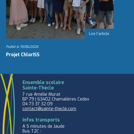
Publié le
19/06/2026
Projet ChlorISS
Ensemble scolaire
Sainte-Thècle
7 rue Amélie Murat
BP 79 | 63402 Chamalières Cedex
04 73 37 32 09
contact@sainte-thecle.com
Infos transports
A 5 minutes de Jaude
Bus T2C :