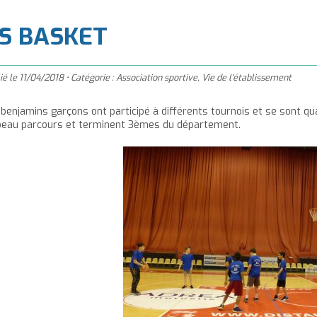
à
'accueil
S BASKET
ié le
11/04/2018
•
Catégorie :
Association sportive
,
Vie de l'établissement
 benjamins garçons ont participé à différents tournois et se sont qua
beau parcours et terminent 3èmes du département.