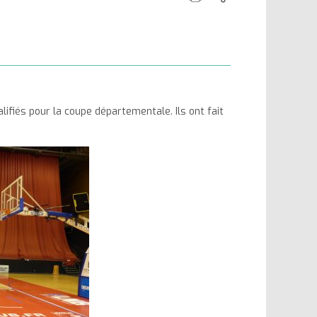
cette
ce
la
la
page
contenu
taille
taille
du
du
texte
texte
lifiés pour la coupe départementale. Ils ont fait