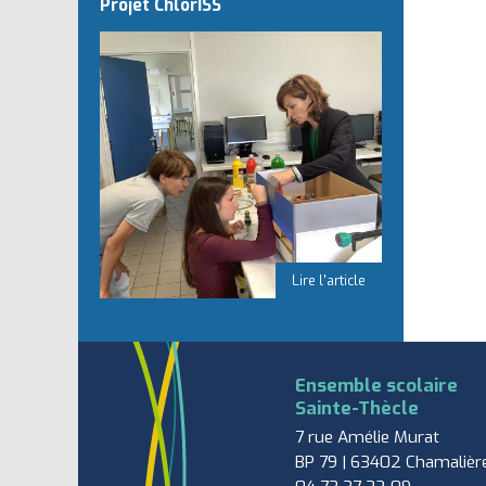
Projet ChlorISS
Ensemble scolaire
Sainte-Thècle
7 rue Amélie Murat
BP 79 | 63402 Chamalièr