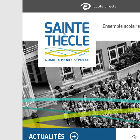
École directe
Ensemble
scolaire
Ensemble scolaire
Sainte-
Thècle
ACTUALITÉS