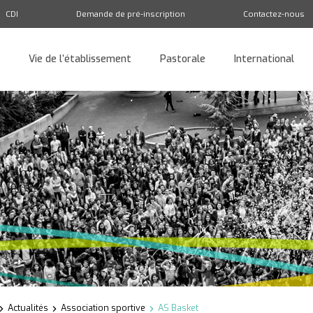
CDI
Demande de pré-inscription
Contactez-nous
Vie de l’établissement
Pastorale
International
Retour
Actualités
Association sportive
AS Basket