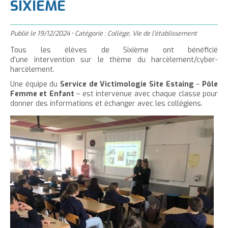
'
SIXIÈME
T
r
m
g
n
u
a
h
e
e
t
e
è
c
c
c
r
r
Publié le
e
r
19/12/2024
•
Catégorie :
Collège
,
Vie de l'établissement
l
u
c
c
r
l
Tous les élèves de Sixième ont bénéficié
e
e
e
e
l
a
d’une intervention sur le thème du harcèlement/cyber-
i
r
harcèlement.
t
c
a
t
l
l
t
o
Une équipe du
Service de Victimologie Site Estaing
–
Pôle
t
a
Femme et Enfant
– est intervenue avec chaque classe pour
e
n
a
i
donner des informations et échanger avec les collégiens.
p
t
i
l
a
e
l
l
g
n
l
e
i
e
u
e
d
t
d
u
u
t
t
e
e
x
x
t
t
e