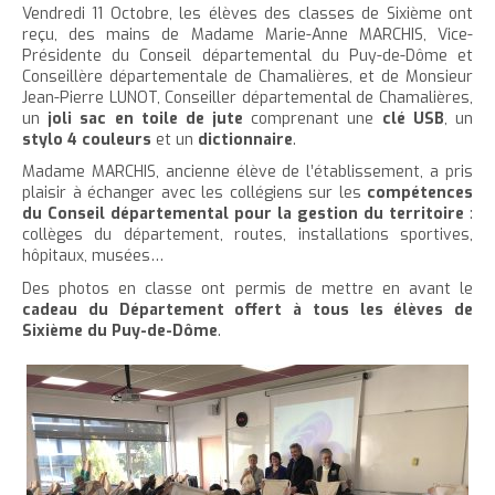
'
T
r
Vendredi 11 Octobre, les élèves des classes de Sixième ont
e
e
t
e
a
h
reçu, des mains de Madame Marie-Anne MARCHIS, Vice-
è
c
r
r
e
r
Présidente du Conseil départemental du Puy-de-Dôme et
c
c
c
c
Conseillère départementale de Chamalières, et de Monsieur
r
l
l
u
Jean-Pierre LUNOT, Conseiller départemental de Chamalières,
e
e
l
a
e
e
un
joli sac en toile de jute
comprenant une
clé USB
, un
t
c
a
t
i
r
stylo 4 couleurs
et un
dictionnaire
.
l
t
o
t
a
Madame MARCHIS, ancienne élève de l’établissement, a pris
l
e
n
a
i
plaisir à échanger avec les collégiens sur les
compétences
p
t
du Conseil départemental pour la gestion du territoire
:
i
l
collèges du département, routes, installations sportives,
a
e
l
l
hôpitaux, musées…
g
n
l
e
Des photos en classe ont permis de mettre en avant le
e
u
e
d
i
cadeau du Département offert à tous les élèves de
d
u
Sixième du Puy-de-Dôme
.
t
u
t
t
e
e
x
x
t
t
e
e