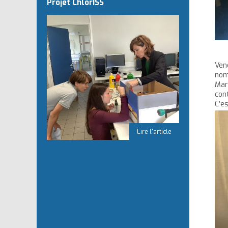
Projet ChlorISS
Vend
no
Mar
cont
C’es