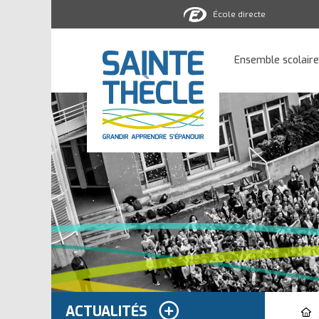
École directe
Ensemble
scolaire
Ensemble scolaire
Sainte-
Thècle
ACTUALITÉS