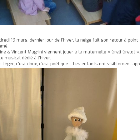
redi 19 mars, dernier jour de l’hiver, la neige fait son retour à point
mmé.
ine & Vincent Magrini viennent jouer à la maternelle « Greli-Grelot »
e musical dédié à l’hiver.
t léger, c’est doux, c’est poétique… Les enfants ont visiblement app