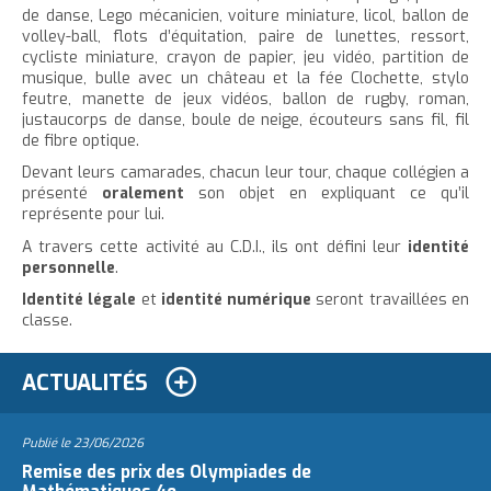
de danse, Lego mécanicien, voiture miniature, licol, ballon de
volley-ball, flots d’équitation, paire de lunettes, ressort,
cycliste miniature, crayon de papier, jeu vidéo, partition de
musique, bulle avec un château et la fée Clochette, stylo
feutre, manette de jeux vidéos, ballon de rugby, roman,
justaucorps de danse, boule de neige, écouteurs sans fil, fil
de fibre optique.
Devant leurs camarades, chacun leur tour, chaque collégien a
présenté
oralement
son objet en expliquant ce qu’il
représente pour lui.
A travers cette activité au C.D.I., ils ont défini leur
identité
personnelle
.
Identité légale
et
identité numérique
seront travaillées en
classe.
ACTUALITÉS
Publié le
23/06/2026
Remise des prix des Olympiades de