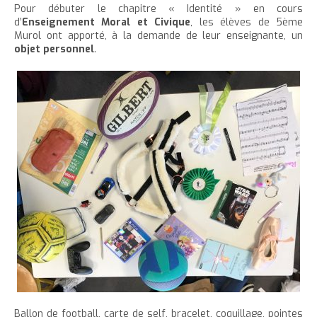
'
T
r
Pour débuter le chapitre « Identité » en cours
e
e
t
e
a
h
d’
Enseignement Moral et Civique
, les élèves de 5ème
è
c
r
r
e
r
Murol ont apporté, à la demande de leur enseignante, un
c
c
c
c
objet personnel
.
r
l
l
u
e
e
l
a
e
e
t
c
a
t
i
r
l
t
o
t
a
l
e
n
a
i
p
t
i
l
a
e
l
l
g
n
l
e
e
u
e
d
i
d
u
t
u
t
t
e
e
x
x
t
t
e
Ballon de football, carte de self, bracelet, coquillage, pointes
e