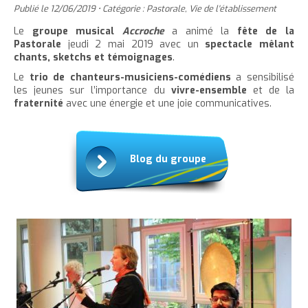
'
T
r
Publié le
12/06/2019
•
Catégorie :
Pastorale
,
Vie de l'établissement
e
e
t
e
a
h
è
c
r
r
Le
groupe musical
Accroche
a animé la
fête de la
e
r
c
c
Pastorale
jeudi 2 mai 2019 avec un
spectacle mêlant
c
c
r
l
l
u
chants, sketchs et
témoignages
.
e
e
l
a
e
e
Le
trio de
chanteurs-musiciens-comédiens
a sensibilisé
t
c
a
t
i
r
les jeunes sur l’importance du
vivre-ensemble
et de la
l
t
o
t
a
fraternité
avec une énergie et une joie communicatives.
l
e
n
a
i
p
t
i
l
a
e
l
l
Blog du groupe
g
n
l
e
e
u
e
d
i
d
u
t
u
t
t
e
e
x
x
t
t
e
e