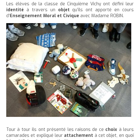
'
T
r
Les élèves de la classe de Cinquième Vichy ont défini leur
e
e
t
e
a
h
identité
à travers un
objet
qu’ils ont apporté en cours
è
c
r
r
e
r
d’
Enseignement Moral et Civique
avec Madame ROBIN.
c
c
c
c
r
l
l
u
e
e
l
a
e
e
t
c
a
t
i
r
l
t
o
t
a
l
e
n
a
i
p
t
i
l
a
e
l
l
g
n
l
e
e
u
e
d
i
d
u
t
u
t
t
e
e
x
x
t
Tour à tour ils ont présenté les raisons de ce
choix
à leurs
t
e
camarades et expliqué leur
attachement
à cet objet, en quoi
e