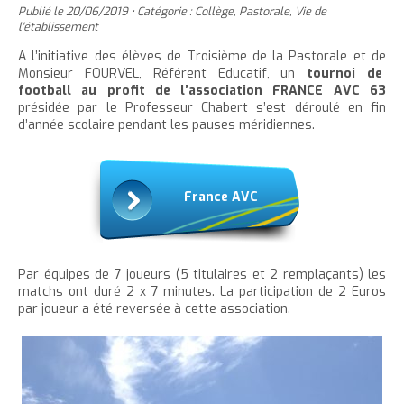
'
T
r
Publié le
20/06/2019
•
Catégorie :
Collège
,
Pastorale
,
Vie de
e
e
t
e
a
h
l'établissement
è
c
r
r
e
r
c
c
A l’initiative des élèves de Troisième de la Pastorale et de
c
c
r
l
l
Monsieur FOURVEL, Référent Educatif, un
tournoi de
u
e
e
l
a
e
football au profit de l’association FRANCE AVC 63
e
t
c
présidée par le Professeur Chabert s’est déroulé en fin
a
t
i
r
d’année scolaire pendant les pauses méridiennes.
l
t
o
t
a
l
e
n
a
i
p
t
i
l
a
e
France AVC
l
l
g
n
l
e
e
u
e
d
i
d
u
Par équipes de 7 joueurs (5 titulaires et 2 remplaçants) les
t
u
t
matchs ont duré 2 x 7 minutes. La participation de 2 Euros
par joueur a été reversée à cette association.
t
e
e
x
x
t
t
e
e