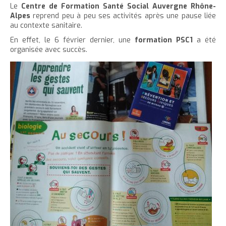
'
T
r
Le
Centre de Formation Santé Social Auvergne Rhône-
e
e
t
e
a
h
Alpes
reprend peu à peu ses activités après une pause liée
è
c
r
r
e
r
au contexte sanitaire.
c
c
c
c
r
l
l
En effet, le 6 février dernier, une
formation PSC1
a été
u
e
e
l
a
e
organisée avec succès.
e
t
c
a
t
i
r
l
t
o
t
a
l
e
n
a
i
p
t
i
l
a
e
l
l
g
n
l
e
e
u
e
d
i
d
u
t
u
t
t
e
e
x
x
t
t
e
e