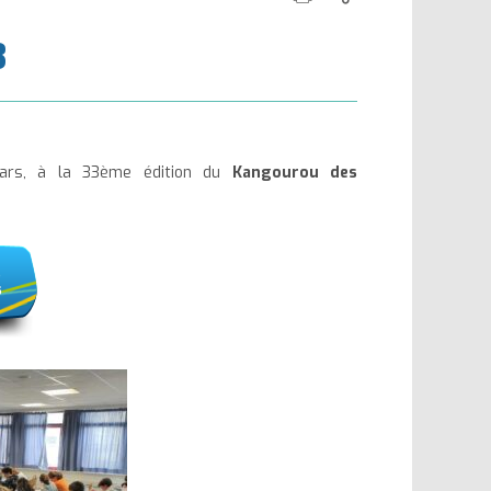
cette
ce
la
la
3
page
contenu
taille
taille
du
du
texte
texte
Mars, à la 33ème édition du
Kangourou des
s
s