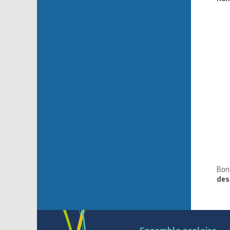
Bon
des