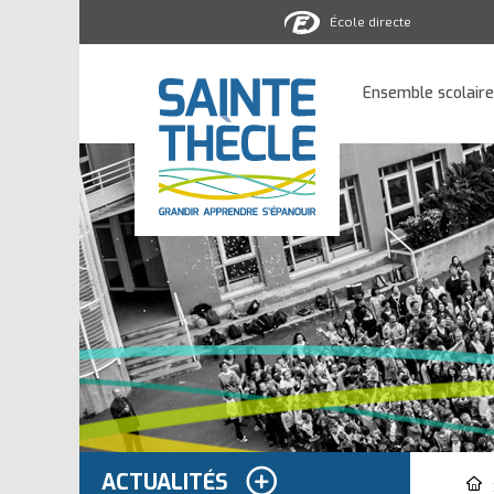
École directe
Ensemble
scolaire
Ensemble scolaire
Sainte-
Thècle
ACTUALITÉS