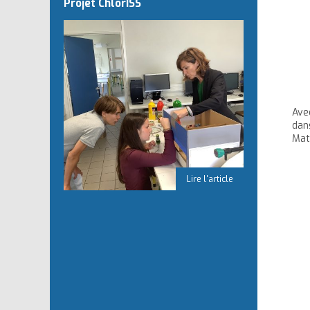
Projet ChlorISS
Ave
dan
Mat