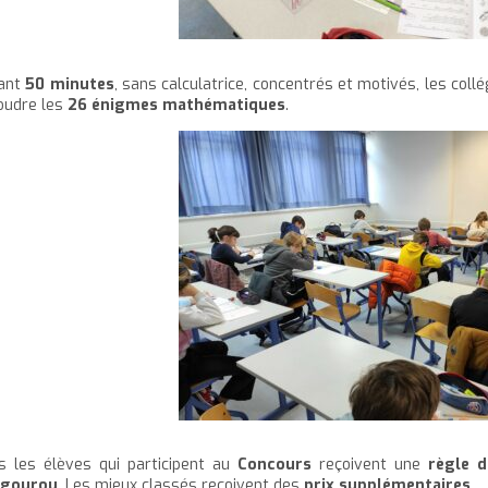
ant
50 minutes
, sans calculatrice, concentrés et motivés, les col
oudre les
26
énigmes mathématiques
.
s les élèves qui participent au
Concours
reçoivent une
règle d
ngourou
. Les mieux classés reçoivent des
prix supplémentaires
.