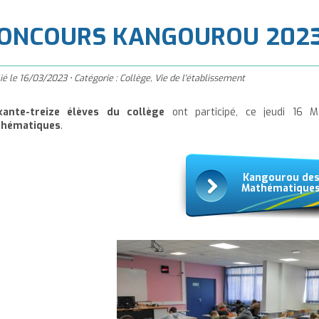
à
'accueil
ONCOURS KANGOUROU 202
ié le
16/03/2023
•
Catégorie :
Collège
,
Vie de l'établissement
xante-treize élèves du collège
ont participé, ce jeudi 16 
hématiques
.
Kangourou de
Mathématique