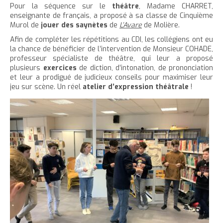
'
T
r
Pour la séquence sur le
théâtre
, Madame CHARRET,
e
e
t
e
a
h
enseignante de français, a proposé à sa classe de Cinquième
è
c
r
r
e
r
Murol de
jouer des saynètes
de
L’Avare
de Molière.
c
c
c
c
r
l
l
Afin de compléter les répétitions au CDI, les collégiens ont eu
u
e
e
l
a
e
la chance de bénéficier de l’intervention de Monsieur COHADE,
e
t
c
professeur spécialiste de théâtre, qui leur a proposé
a
t
i
r
plusieurs
exercices
de diction, d’intonation, de prononciation
l
t
o
t
a
et leur a prodigué de judicieux conseils pour maximiser leur
l
e
n
a
i
jeu sur scène. Un réel
atelier d’expression théâtrale
!
p
t
i
l
a
e
l
l
g
n
l
e
e
u
e
d
i
d
u
t
u
t
t
e
e
x
x
t
t
e
e