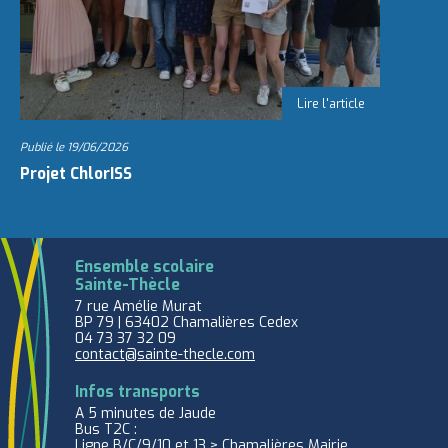
Publié le
19/06/2026
Projet ChlorISS
Ensemble scolaire
Sainte-Thècle
7 rue Amélie Murat
BP 79 | 63402 Chamalières Cedex
04 73 37 32 09
contact@sainte-thecle.com
Infos transports
A 5 minutes de Jaude
Bus T2C :
Ligne B/C/9/10 et 13 > Chamalières Mairie