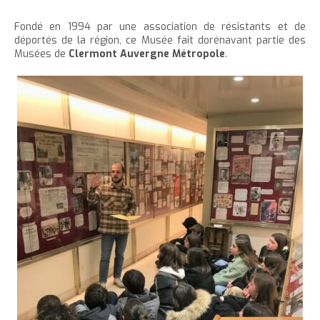
e
Fondé en 1994 par une association de résistants et de
déportés de la région, ce Musée fait dorénavant partie des
Musées de
Clermont Auvergne Métropole
.