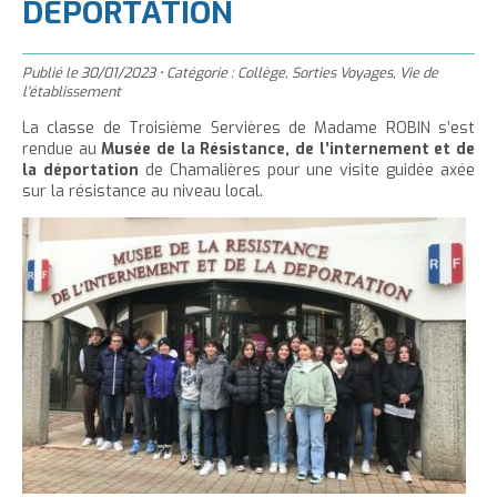
'
DÉPORTATION
T
r
m
g
n
u
a
h
e
e
t
e
è
c
c
c
r
r
Publié le
e
r
30/01/2023
•
Catégorie :
Collège
,
Sorties Voyages
,
Vie de
l
u
l'établissement
c
c
r
l
e
e
e
e
La classe de Troisième Servières de Madame ROBIN s’est
l
a
i
r
rendue au
Musée de la Résistance, de l’internement et de
t
c
a
t
l
la déportation
de Chamalières pour une visite guidée axée
l
t
o
t
a
sur la résistance au niveau local.
e
n
a
i
p
t
i
l
a
e
l
l
g
n
l
e
i
e
u
e
d
t
d
u
u
t
t
e
e
x
x
t
t
e