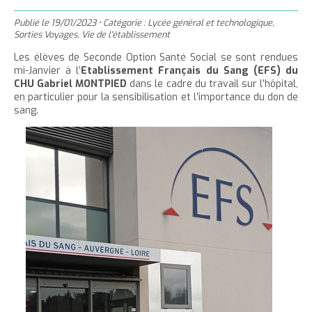
'
T
r
m
g
n
u
a
h
Publié le
19/01/2023
•
Catégorie :
Lycée général et technologique
,
e
e
t
e
è
c
Sorties Voyages
,
Vie de l'établissement
c
c
r
r
e
r
l
u
Les élèves de Seconde Option Santé Social se sont rendues
c
c
r
l
e
mi-Janvier à l’
Etablissement Français du Sang (EFS) du
e
e
e
l
a
CHU Gabriel MONTPIED
dans le cadre du travail sur l’hôpital,
i
r
t
c
en particulier pour la sensibilisation et l’importance du don de
a
t
l
sang.
l
t
o
t
a
e
n
a
i
p
t
i
l
a
e
l
l
g
n
l
e
i
e
u
e
d
t
d
u
u
t
t
e
e
x
x
t
t
e