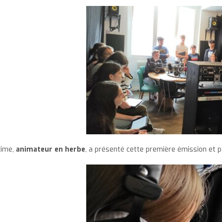
ime,
animateur en herbe
, a présenté cette première émission et 