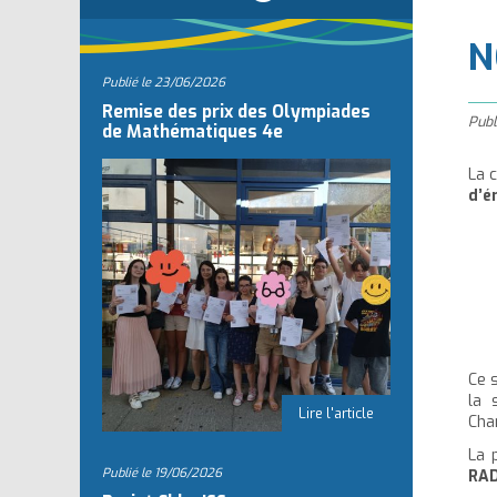
l
N
Publié le
23/06/2026
Remise des prix des Olympiades
Publ
de Mathématiques 4e
La 
d’é
Ce 
la 
Cha
La 
Publié le
19/06/2026
RA