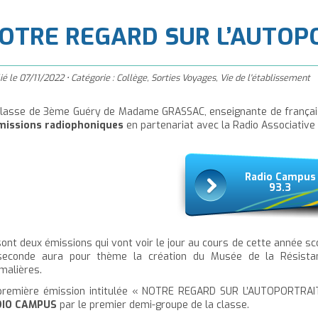
à
'accueil
OTRE REGARD SUR L’AUTOP
ié le
07/11/2022
•
Catégorie :
Collège
,
Sorties Voyages
,
Vie de l'établissement
classe de 3ème Guéry de Madame GRASSAC, enseignante de français,
missions radiophoniques
en partenariat avec la Radio Associativ
Radio Campus
93.3
sont deux émissions qui vont voir le jour au cours de cette année sco
seconde aura pour thème la création du Musée de la Résistan
malières.
première émission intitulée « NOTRE REGARD SUR L’AUTOPORTRAIT
DIO CAMPUS
par le premier demi-groupe de la classe.