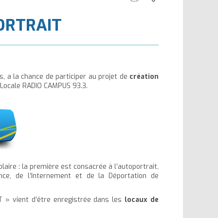
cette
ce
la
la
ORTRAIT
page
contenu
taille
taille
du
du
texte
texte
 a la chance de participer au projet de
création
e Locale RADIO CAMPUS 93.3.
laire : la première est consacrée à l’autoportrait,
ce, de l’Internement et de la Déportation de
 » vient d’être enregistrée dans les
locaux de