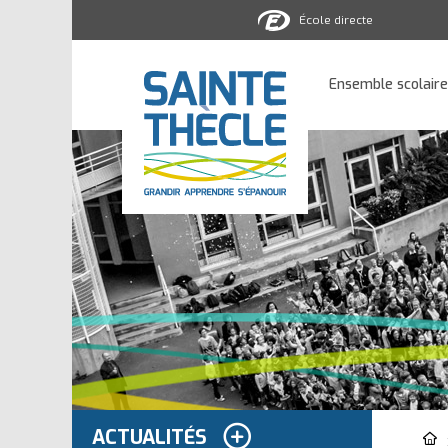
École directe
Ensemble
scolaire
Ensemble scolaire
Sainte-
Thècle
ACTUALITÉS