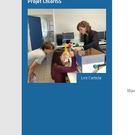
Projet ChlorISS
Max