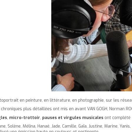
utoportrait en peinture, en littérature, en photographie, sur les rés
 chroniques plus détaillées ont mis en avant VAN GOGH, Norman ROC
gles
,
micro-trottoir
,
pauses et virgules musicales
ont complété c
ne, Solène, Mélina, Hanaé, Jade, Camille, Gaïa, Justine, Marine, Yanis
 livré une émission haute en couleurs et pertinente.