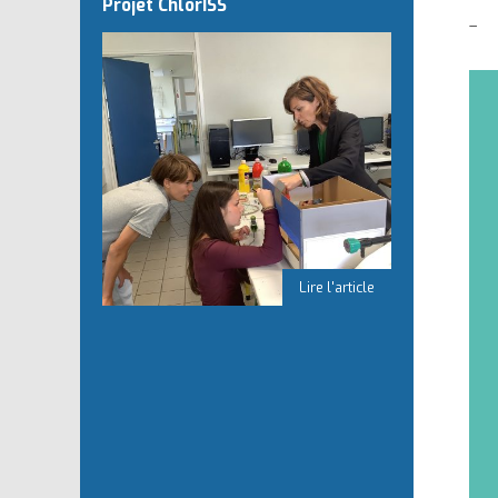
Projet ChlorISS
– P