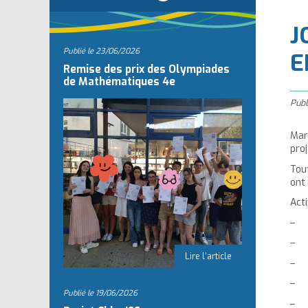
l
J
Publié le
23/06/2026
E
Remise des prix des Olympiades
de Mathématiques 4e
Publ
Mar
proj
Tou
ont 
Act
– L
– C
– D
– R
Publié le
19/06/2026
– B