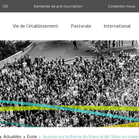
CDI
Demande de pré-inscription
Contactez-nous
Vie de l’établissement
Pastorale
International
Retour
Actualités
École
Journée sur le thème du blanc et de l’hiver en mate