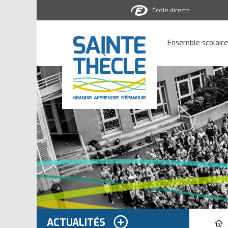
École directe
Ensemble
scolaire
Ensemble scolaire
Sainte-
Thècle
ACTUALITÉS