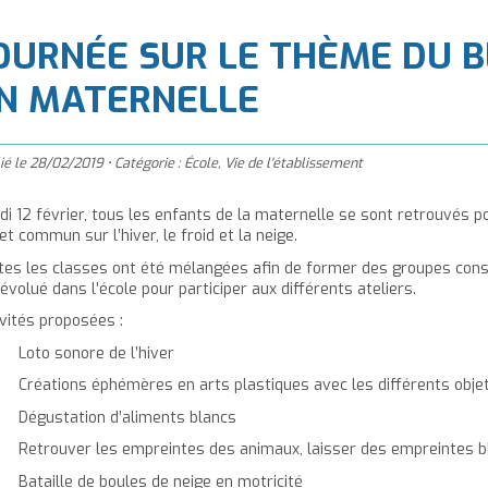
à
'accueil
OURNÉE SUR LE THÈME DU BL
N MATERNELLE
ié le
28/02/2019
•
Catégorie :
École
,
Vie de l'établissement
di 12 février, tous les enfants de la maternelle se sont retrouvés po
et commun sur l’hiver, le froid et la neige.
tes les classes ont été mélangées afin de former des groupes const
évolué dans l’école pour participer aux différents ateliers.
ivités proposées :
oto sonore de l’hiver
réations éphémères en arts plastiques avec les différents objet
égustation d’aliments blancs
etrouver les empreintes des animaux, laisser des empreintes bl
ataille de boules de neige en motricité