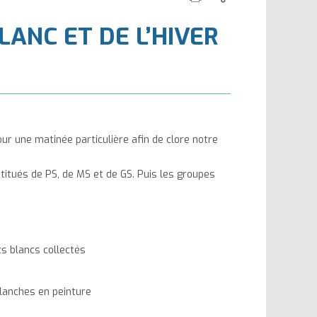
cette
ce
la
la
ANC ET DE L’HIVER
page
contenu
taille
taille
du
du
texte
texte
ur une matinée particulière afin de clore notre
itués de PS, de MS et de GS. Puis les groupes
s blancs collectés
anches en peinture