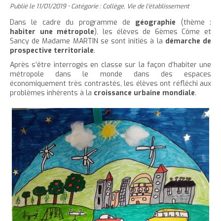
'
T
r
Publié le
11/01/2019
•
Catégorie :
Collège
,
Vie de l'établissement
e
e
t
e
a
h
è
c
r
r
Dans le cadre du programme de
géographie
(thème :
e
r
c
c
habiter une métropole
), les élèves de 6èmes Côme et
c
c
r
l
l
u
Sancy de Madame MARTIN se sont initiés à la
démarche de
e
e
l
a
e
e
prospective territoriale
.
t
c
a
t
i
r
Après s’être interrogés en classe sur la façon d’habiter une
l
t
o
t
a
métropole dans le monde dans des espaces
l
e
n
économiquement très contrastés, les élèves ont réfléchi aux
a
i
problèmes inhérents à la
croissance urbaine mondiale
.
p
t
i
l
a
e
l
l
g
n
l
e
e
u
e
d
i
d
u
t
u
t
t
e
e
x
x
t
t
e
e