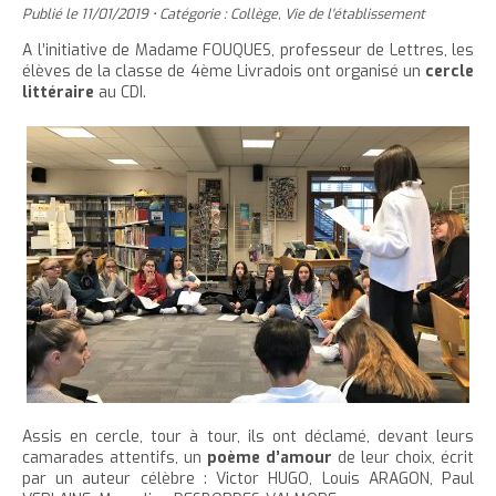
'
T
r
Publié le
11/01/2019
•
Catégorie :
Collège
,
Vie de l'établissement
e
e
t
e
a
h
è
c
r
r
A l’initiative de Madame FOUQUES, professeur de Lettres, les
e
r
c
c
élèves de la classe de 4ème Livradois ont organisé un
cercle
c
c
r
l
l
u
littéraire
au CDI.
e
e
l
a
e
e
t
c
a
t
i
r
l
t
o
t
a
l
e
n
a
i
p
t
i
l
a
e
l
l
g
n
l
e
e
u
e
d
i
d
u
t
u
t
t
e
e
x
Assis en cercle, tour à tour, ils ont déclamé, devant leurs
x
t
camarades attentifs, un
poème d’amour
de leur choix, écrit
t
e
par un auteur célèbre : Victor HUGO, Louis ARAGON, Paul
e