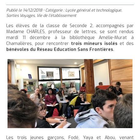
'
T
r
m
g
n
u
a
h
Publié le
14/12/2018
•
Catégorie :
Lycée général et technologique
,
e
e
t
e
è
c
Sorties Voyages
,
Vie de l'établissement
c
c
r
r
e
r
l
u
Les élèves de la classe de Seconde 2, accompagnés par
c
c
r
l
e
Madame CHARLES, professeur de lettres, se sont rendus
e
e
e
l
a
mardi 11 décembre à la bibliothèque Amélie-Murat à
i
r
t
c
Chamalières, pour rencontrer
trois mineurs isolés
et des
a
t
l
bénévoles du Réseau Education Sans Frontières
.
l
t
o
t
a
e
n
a
i
p
t
i
l
a
e
l
l
g
n
l
e
i
e
u
e
d
t
d
u
u
t
t
e
e
x
x
t
Les trois jeunes garçons, Fodé, Yaya et Abou, venant
t
e