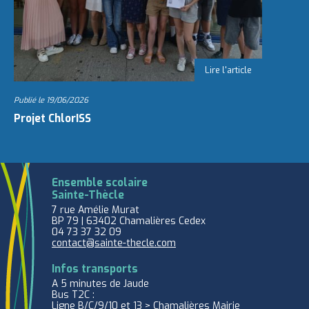
Publié le
19/06/2026
Projet ChlorISS
Ensemble scolaire
Sainte-Thècle
7 rue Amélie Murat
BP 79 | 63402 Chamalières Cedex
04 73 37 32 09
contact@sainte-thecle.com
Infos transports
A 5 minutes de Jaude
Bus T2C :
Ligne B/C/9/10 et 13 > Chamalières Mairie