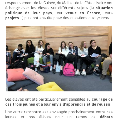
respectivement de la Guinée, du Mali et de la Côte d’Ivoire ont
e
échangé avec les élèves sur différents sujets (la
situation
politique de leur pays
, leur
venue en France
, leurs
projets
…) puis ont ensuite posé des questions aux lycéens.
Les élèves ont été particulièrement sensibles au
co
urage de
ces trois jeunes
et à leur
envie d’apprendre et de réussir
.
Une autre rencontre est envisagée prochainement entre ces
jeunes et nos élèves pour un temps de
débats