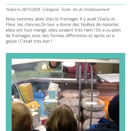
'
T
r
m
g
n
u
a
h
Publié le
28/11/2018
•
Catégorie :
École
,
Vie de l'établissement
e
e
t
e
è
c
c
c
r
r
Nous sommes allés chez le fromager. Il y avait Charly et
e
r
l
u
Fleur, les chèvres.On leur a donné des feuilles de noisetier,
c
c
r
l
e
e
elles ont tout mangé, elles avaient très faim ! On a vu plein
e
e
l
a
i
de fromages avec des formes différentes et après on a
r
t
c
goûte ! C’était très bon !
a
t
l
l
t
o
t
a
e
n
a
i
p
t
i
l
a
e
l
l
g
n
l
e
i
e
u
e
d
t
d
u
u
t
t
e
e
x
x
t
t
e