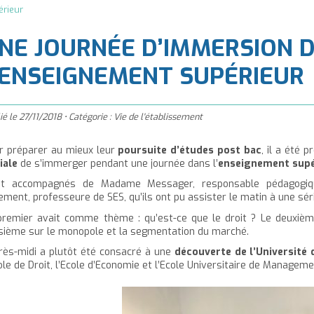
à
érieur
'accueil
NE JOURNÉE D’IMMERSION 
’ENSEIGNEMENT SUPÉRIEUR
ié le
27/11/2018
•
Catégorie :
Vie de l'établissement
r préparer au mieux leur
poursuite d’études post bac
, il a été 
iale
de s’immerger pendant une journée dans l’
enseignement supé
st accompagnés de Madame Messager, responsable pédagogi
lement, professeure de SES, qu’ils ont pu assister le matin à une sé
premier avait comme thème : qu’est-ce que le droit ? Le deuxième 
isième sur le monopole et la segmentation du marché.
près-midi a plutôt été consacré à une
découverte de l’Université
ole de Droit, l’Ecole d’Economie et l’Ecole Universitaire de Managemen