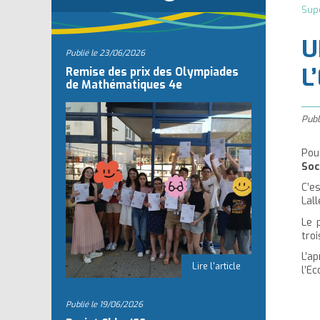
Sup
l
U
Publié le
23/06/2026
L
Remise des prix des Olympiades
de Mathématiques 4e
Publ
Pou
Soc
C’e
Lal
Le 
tro
L’a
l’Ec
Publié le
19/06/2026