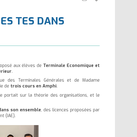
cette
ce
la
la
page
contenu
taille
taille
DES TES DANS
du
du
texte
texte
proposé aux élèves de
Terminale Economique et
rieur
.
que des Terminales Générales et de Madame
rie de
trois cours en Amphi
.
portait sur la théorie des organisations, et le
 dans son ensemble
, des licences proposées par
t (IAE).