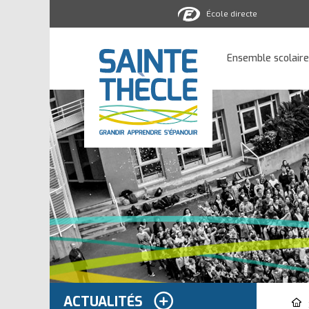
École directe
Ensemble
scolaire
Ensemble scolaire
Sainte-
Thècle
ACTUALITÉS