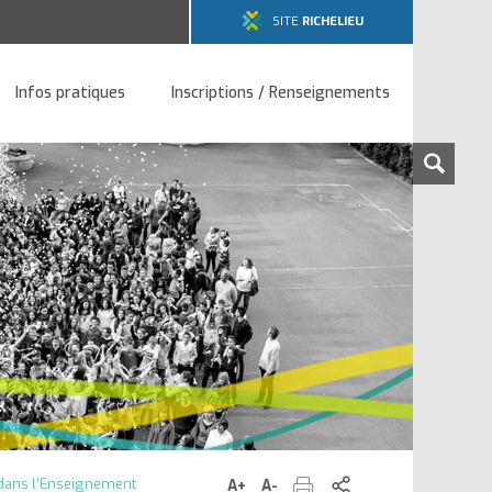
SITE
RICHELIEU
Infos pratiques
Inscriptions / Renseignements
Rech
sur
le
site
Imprimer
Partager
dans l’Enseignement
A+
Augmenter
A-
Diminuer