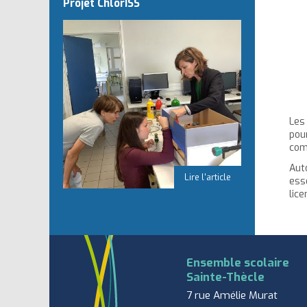
Projet ChlorISS
Les
pou
com
Aut
ess
lice
Ensemble scolaire
Sainte-Thècle
7 rue Amélie Murat