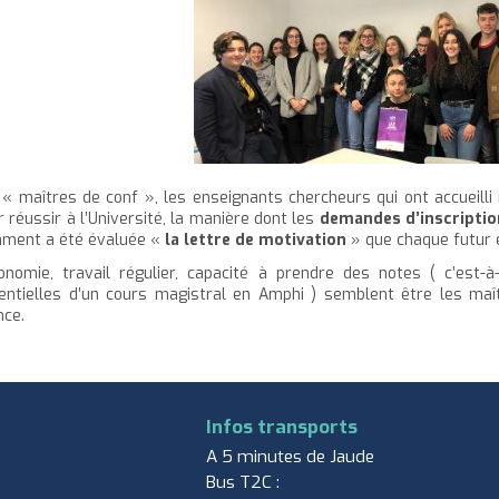
 « maîtres de conf », les enseignants chercheurs qui ont accueilli 
r réussir à l’Université, la manière dont les
demandes d’inscriptio
ment a été évaluée «
la lettre de motivation
» que chaque futur 
onomie, travail régulier, capacité à prendre des notes ( c’est-à-
entielles d’un cours magistral en Amphi ) semblent être les ma
nce.
Infos transports
A 5 minutes de Jaude
Bus T2C :