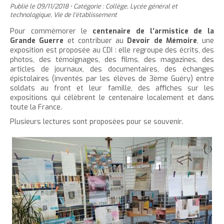
'
T
r
Publié le
09/11/2018
•
Catégorie :
Collège
,
Lycée général et
e
e
t
e
a
h
technologique
,
Vie de l'établissement
è
c
r
r
e
r
c
c
Pour commémorer le
centenaire de l’armistice de la
c
c
r
l
l
Grande Guerre
et contribuer au
Devoir de Mémoire
, une
u
e
e
l
a
e
exposition est proposée au CDI : elle regroupe des écrits, des
e
t
c
photos, des témoignages, des films, des magazines, des
a
t
i
r
articles de journaux, des documentaires, des échanges
l
t
o
t
a
épistolaires (inventés par les élèves de 3ème Guéry) entre
l
e
n
a
i
soldats au front et leur famille, des affiches sur les
p
t
expositions qui célèbrent le centenaire localement et dans
i
l
toute la France.
a
e
l
l
g
n
Plusieurs lectures sont proposées pour se souvenir.
l
e
e
u
e
d
i
d
u
t
u
t
t
e
e
x
x
t
t
e
e