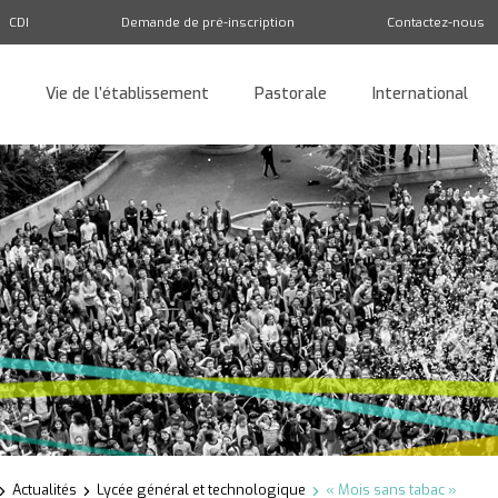
CDI
Demande de pré-inscription
Contactez-nous
Vie de l’établissement
Pastorale
International
Retour
Actualités
Lycée général et technologique
« Mois sans tabac »