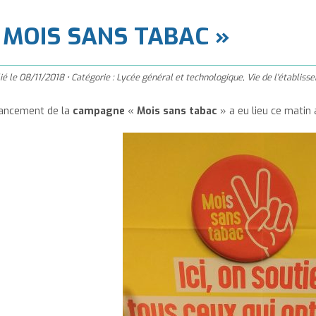
à
'accueil
 MOIS SANS TABAC »
ié le
08/11/2018
•
Catégorie :
Lycée général et technologique
,
Vie de l'établis
lancement de la
campagne
«
Mois sans tabac
» a eu lieu ce matin 