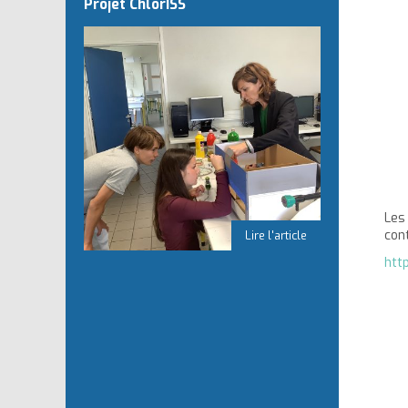
Projet ChlorISS
Le
con
htt