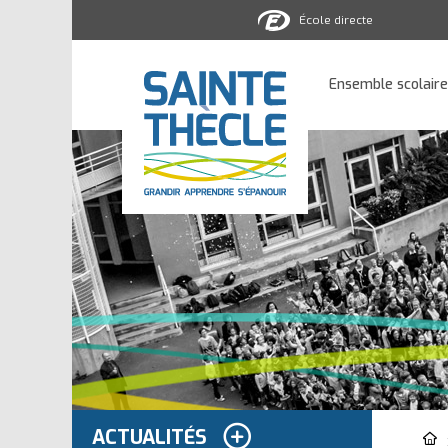
École directe
Ensemble
scolaire
Ensemble scolaire
Sainte-
Thècle
ACTUALITÉS