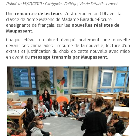
'
T
r
Publié le
15/10/2019
•
Catégorie :
Collège
,
Vie de l'établissement
e
e
t
e
a
h
è
c
r
r
Une
rencontre de lecteurs
s’est déroulée au CDI avec la
e
r
c
c
classe de 4ème Mézenc de Madame Baraduc-Escure,
c
c
r
l
l
u
enseignante de français, sur les
nouvelles réalistes de
e
e
l
a
e
e
Maupassant
.
t
c
a
t
i
r
Chaque élève a d’abord évoqué oralement une nouvelle
l
t
o
t
a
devant ses camarades : résumé de la nouvelle, lecture d’un
l
e
n
extrait et justification du choix de cette nouvelle avec mise
a
i
en avant du
message transmis par Maupassant
.
p
t
i
l
a
e
l
l
g
n
l
e
e
u
e
d
i
d
u
t
u
t
t
e
e
x
x
t
t
e
e