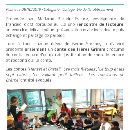
'
T
r
m
g
n
u
a
h
Publié le
08/10/2018
•
Catégorie :
Collège
,
Vie de l'établissement
e
e
t
e
è
c
c
c
r
r
Proposée par Madame Baraduc-Escure, enseignante de
e
r
l
u
français, s’est déroulée au CDI une
rencontre de lecteurs
,
c
c
r
l
e
e
un exercice délicat mêlant présentation orale individuelle puis
e
e
l
a
i
échange et partage de paroles.
r
t
c
a
t
l
Tour à tour, chaque élève de 6ème Sarcouy a d’abord
l
t
o
t
a
présenté
oralement
un
conte des frères Grimm
: résumé
e
n
du conte, lecture d’un extrait, justification du choix de lecture
a
i
et ressenti sur le conte.
p
t
i
l
a
e
Les contes ‘
Hansel et Gretel’
, ‘
Les trois fileuses’
, ‘
Le loup et les
l
l
sept cabris’
, ‘
Le vaillant petit tailleur’
, ‘
Les musiciens de
g
n
l
e
i
Brême’
ont été évoqués.
e
u
e
d
t
d
u
u
t
t
e
e
x
x
t
t
e