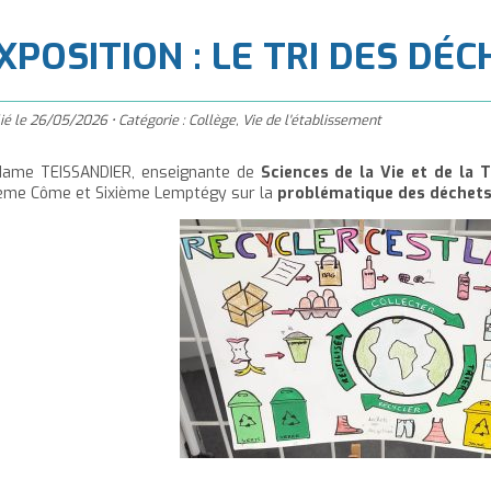
à
'accueil
XPOSITION : LE TRI DES DÉ
ié le
26/05/2026
•
Catégorie :
Collège
,
Vie de l'établissement
ame TEISSANDIER, enseignante de
Sciences de la Vie et de la T
ième Côme et Sixième Lemptégy sur la
problématique
des déchet