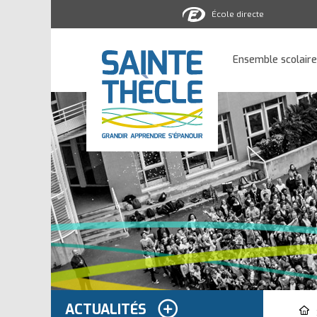
École directe
Ensemble
scolaire
Ensemble scolaire
Sainte-
Thècle
ACTUALITÉS