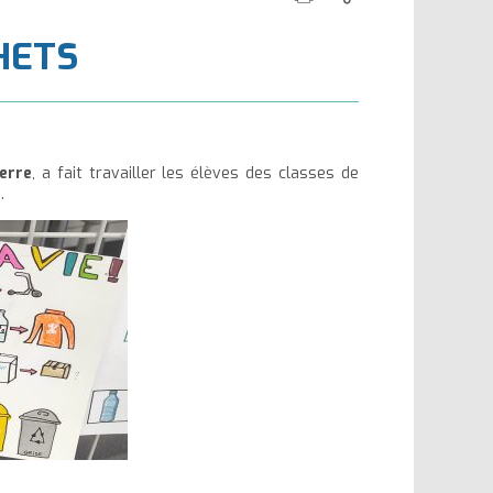
cette
ce
la
la
CHETS
page
contenu
taille
taille
du
du
texte
texte
erre
, a fait travailler les élèves des classes de
s
.