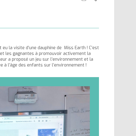
cette
ce
la
la
page
contenu
taille
taille
du
du
texte
texte
t eu la visite d’une dauphine de Miss Earth ! C’est
s et les gagnantes à promouvoir activement la
leur a proposé un jeu sur l’environnement et la
ée à l’âge des enfants sur l’environnement !