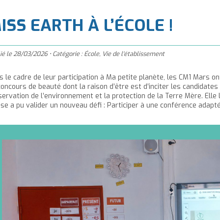
à
'accueil
ISS EARTH À L’ÉCOLE !
ié le
28/03/2026
•
Catégorie :
École
,
Vie de l'établissement
s le cadre de leur participation à Ma petite planète, les CM1 Mars on
c
oncours de beauté dont la raison d’être est d’inciter les candidate
servation de l’environnement et la protection de la Terre Mère. Elle 
sse a pu valider un nouveau défi : Participer à une conférence adapt