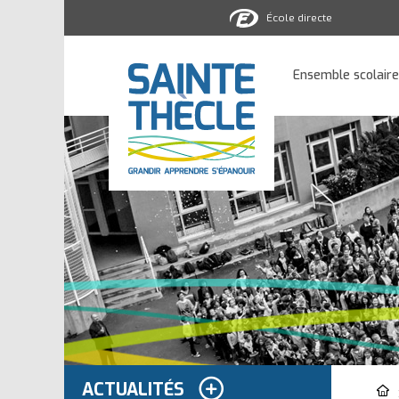
École directe
Ensemble
scolaire
Ensemble scolaire
Sainte-
Thècle
ACTUALITÉS