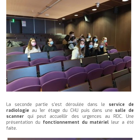
La seconde partie s’est déroulée dans le
service de
radiologie
au 1er étage du CHU puis dans une
salle de
scanner
qui peut accueillir des urgences au RDC. Une
présentation du
fonctionnement du matériel
leur a été
faite.