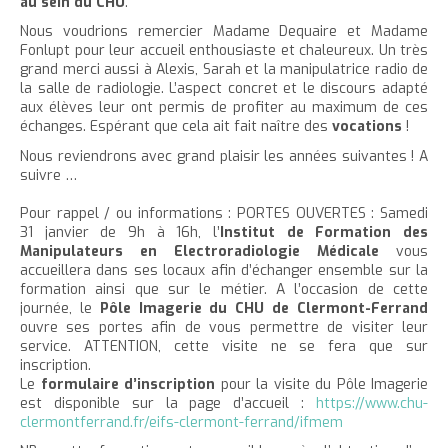
au sein du CHU
.
Nous voudrions remercier Madame Dequaire et Madame
Fonlupt pour leur accueil enthousiaste et chaleureux. Un très
grand merci aussi à Alexis, Sarah et la manipulatrice radio de
la salle de radiologie. L’aspect concret et le discours adapté
aux élèves leur ont permis de profiter au maximum de ces
échanges. Espérant que cela ait fait naître des
vocations
!
Nous reviendrons avec grand plaisir les années suivantes ! A
suivre …
Pour rappel / ou informations : PORTES OUVERTES : Samedi
31 janvier de 9h à 16h, l’
Institut de Formation des
Manipulateurs en Electroradiologie Médicale
vous
accueillera dans ses locaux afin d’échanger ensemble sur la
formation ainsi que sur le métier. A l’occasion de cette
journée, le
Pôle Imagerie du CHU de Clermont-Ferrand
ouvre ses portes afin de vous permettre de visiter leur
service. ATTENTION, cette visite ne se fera que sur
inscription.
Le
formulaire d’inscription
pour la visite du Pôle Imagerie
est disponible sur la page d’accueil :
https://www.chu-
clermontferrand.fr/eifs-clermont-ferrand/ifmem