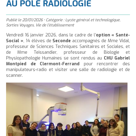
'
AU PÔLE RADIOLOGIE
T
r
m
g
n
u
a
h
e
e
t
e
è
c
c
c
r
r
Publié le
e
r
20/01/2026
•
Catégorie :
Lycée général et technologique
,
l
u
Sorties Voyages
,
Vie de l'établissement
c
c
r
l
e
e
e
e
Vendredi 16 janvier 2026, dans le cadre de l’
option « Santé-
l
a
i
r
Social »
, 14 élèves de
Seconde
accompagnés de Mme Vidal,
t
c
a
t
l
professeur de Sciences Techniques Sanitaires et Sociales, et
l
t
o
t
a
de Mme Teissandier, professeur de Biologie et
e
n
Physiopathologie Humaines se sont rendus au
a
i
CHU Gabriel
Montpied de Clermont-Ferrand
pour rencontrer des
p
t
i
l
manipulateurs-radio et visiter une salle de radiologie et de
a
e
l
l
scanner.
g
n
l
e
i
e
u
e
d
t
d
u
u
t
t
e
e
x
x
t
t
e