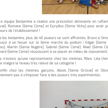
re équipe Benjamine a réalisé une prestation détonante en rafla
ival), Romane (6ème Côme) et Eurydice (5ème Vichy) pour avoir p
leurs de l’établissement !
z les benjamins, plus de 40 joueurs se sont affrontés. Bravo à Sim
éussi à se hisser sur la 3ème marche du podium ! Edgar (6ème 
iou), Martin (6ème Nugère), Gabriel (6ème Côme), Mael (6ème C
nard (6ème Côme) réussissent à se placer en milieu de classement, 
s n’avions qu’une représentante chez les minimes filles, Leia (4è
ce malgré le niveau très relevé de sa catégorie !
enfin chez les minimes garçons, Alexis (5ème Orcival) et Oli
viennent pas à s’imposer face à des joueurs très expérimentés.