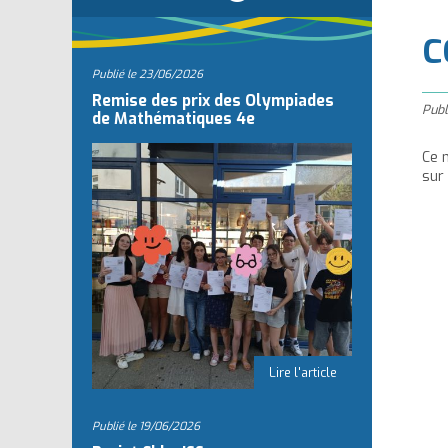
l
C
Publié le
23/06/2026
Remise des prix des Olympiades
Publ
de Mathématiques 4e
Ce 
sur
Publié le
19/06/2026