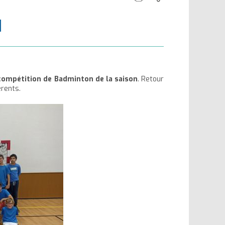
cette
ce
la
la
N
page
contenu
taille
taille
du
du
texte
texte
compétition de Badminton de la saison
. Retour
rents.