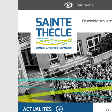
École directe
Ensemble
scolaire
Ensemble scolaire
Sainte-
Thècle
ACTUALITÉS