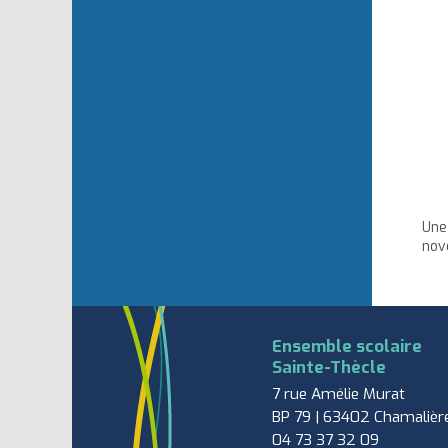
Un
nov
Ensemble scolaire
Sainte-Thècle
7 rue Amélie Murat
BP 79 | 63402 Chamalièr
04 73 37 32 09