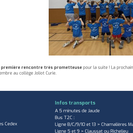
e
première rencontre très prometteuse
pour la suite ! La procha
embre au collège Joliot Curie.
Infos transports
A 5 minutes de Jaude
Bus T2C :
es Cedex
Ligne B/C/9/10 et 13 > Chamalières Ma
Ligne 5 et 9 > Claussat ou Richelieu