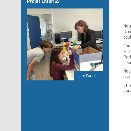
Projet ChlorISS
Not
Orc
cou
Che
a r
Par
Léo
Nou
pla
Et 
par