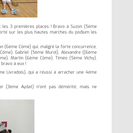
nt les 3 premières places ! Bravo à Suzon (5ème
orté sur les plus hautes marches du podium les
on (6ème Côme) qui, malgré la forte concurrence,
Côme), Gabriel (5ème Murol), Alexandre ((6ème
ôme), Martin (6ème Côme), Timéo (5ème Vichy),
bravo à eux !
me Livradois), qui a réussi à arracher une 4ème
vier (3ème Aydat) n’ont pas démérité, mais ne