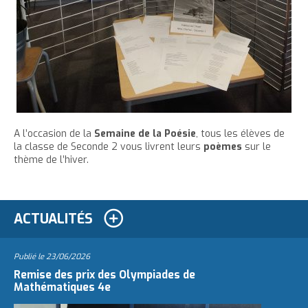
e
A l’occasion de la
Semaine de la Poésie
, tous les élèves de
la classe de Seconde 2 vous livrent leurs
poèmes
sur le
thème de l’hiver.
ACTUALITÉS
Publié le
23/06/2026
Remise des prix des Olympiades de
Mathématiques 4e