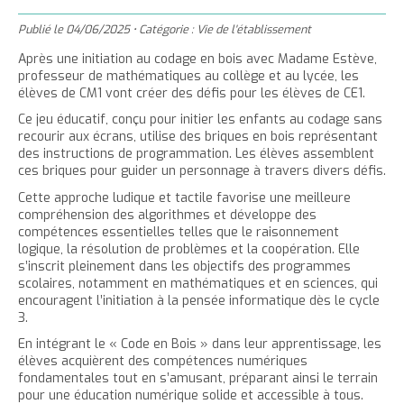
'
T
r
m
g
n
u
a
h
Publié le
04/06/2025
•
Catégorie :
Vie de l'établissement
e
e
t
e
è
c
c
c
r
r
Après une initiation au codage en bois avec Madame Estève,
e
r
l
u
professeur de mathématiques au collège et au lycée, les
c
c
r
l
e
e
élèves de CM1 vont créer des défis pour les élèves de CE1.
e
e
l
a
i
r
Ce jeu éducatif, conçu pour initier les enfants au codage sans
t
c
a
t
l
recourir aux écrans, utilise des briques en bois représentant
l
t
o
t
a
des instructions de programmation.
Les élèves assemblent
e
n
ces briques pour guider un personnage à travers divers défis.
a
i
p
t
i
l
Cette approche ludique et tactile favorise une meilleure
a
e
compréhension des algorithmes et développe des
l
l
compétences essentielles telles que le raisonnement
g
n
l
e
i
logique, la résolution de problèmes et la coopération.
Elle
e
u
e
d
s’inscrit pleinement dans les objectifs des programmes
t
scolaires, notamment en mathématiques et en sciences, qui
d
u
encouragent l’initiation à la pensée informatique dès le cycle
u
t
3.
t
e
En intégrant le « Code en Bois » dans leur apprentissage, les
e
x
élèves acquièrent des compétences numériques
x
t
fondamentales tout en s’amusant, préparant ainsi le terrain
pour une éducation numérique solide et accessible à tous.
t
e