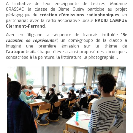
'
T
r
A l’initiative de leur enseignante de Lettres, Madame
e
e
t
e
a
h
GRASSAC, la classe de 3ème Guéry participe au projet
è
c
r
r
e
r
pédagogique de
création d’émissions
radiophoniques
, en
c
c
c
c
partenariat avec la radio associative locale
RADIO CAMPUS
r
l
l
u
Clermont-Ferrand
.
e
e
l
a
e
e
t
c
Avec en filigrane la séquence de français intitulée
‘
Se
a
t
i
r
raconter, se représenter’
, un demi-groupe de la classe a
l
t
o
t
a
imaginé une première émission sur le thème de
l
e
n
a
i
l’
autoportrait
. Chaque élève a ainsi proposé des chroniques
p
t
consacrées à la peinture, la littérature, la photographie…
i
l
a
e
l
l
g
n
l
e
e
u
e
d
i
d
u
t
u
t
t
e
e
x
x
t
t
e
e