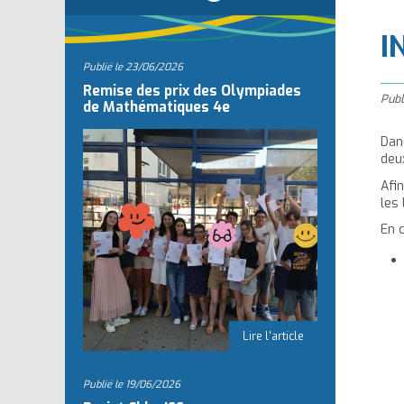
l
I
Publié le
23/06/2026
Remise des prix des Olympiades
Publ
de Mathématiques 4e
Dan
deux
Afi
les
En 
Publié le
19/06/2026