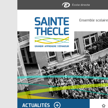
École directe
Ensemble
scolaire
Ensemble scolaire
Sainte-
Thècle
ACTUALITÉS