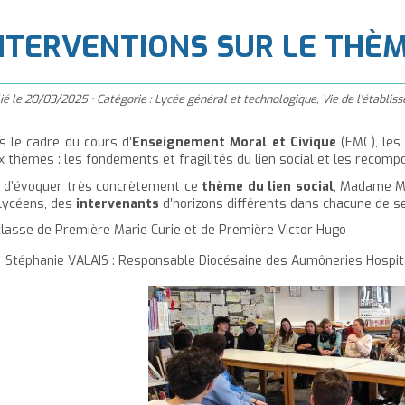
à
'accueil
NTERVENTIONS SUR LE THÈM
ié le
20/03/2025
•
Catégorie :
Lycée général et technologique
,
Vie de l'établi
s le cadre du cours d’
Enseignement Moral et Civique
(EMC), les
 thèmes : les fondements et fragilités du lien social et les recompos
n d’évoquer très concrètement ce
thème du lien social
, Madame MA
 lycéens, des
intervenants
d’horizons différents dans chacune de se
classe de Première Marie Curie et
de Première Victor Hugo
Stéphanie VALAIS : Responsable Diocésaine des Aumôneries Hospit