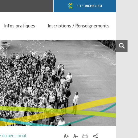
SITE
RICHELIEU
Infos pratiques
Inscriptions / Renseignements
Rech
sur
le
site
Imprimer
Partager
 du lien social
A+
Augmenter
A-
Diminuer