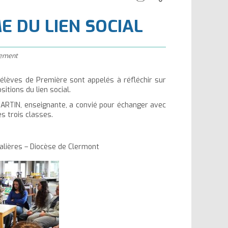
cette
ce
la
la
E DU LIEN SOCIAL
page
contenu
taille
taille
du
du
texte
texte
ssement
 élèves de Première sont appelés à réfléchir sur
itions du lien social.
RTIN, enseignante, a convié pour échanger avec
s trois classes.
alières – Diocèse de Clermont