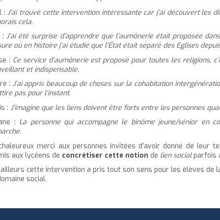
l :
J’ai trouvé cette intervention intéressante car j’ai découvert les
norais cela.
e :
J’ai été surprise d’apprendre que l’aumônerie était proposée dan
re où en histoire j’ai étudié que l’État était séparé des Eglises depui
se :
Ce service d’aumônerie est proposé pour toutes les religions, 
veillant et indispensable.
re :
J’ai appris beaucoup de choses sur la cohabitation intergénération
tire pas pour l’instant.
ïs :
J’imagine que les liens doivent être forts entre les personnes qu
ane :
La personne qui accompagne le binôme jeune/sénior en coha
arche.
chaleureux merci aux personnes invitées d’avoir donné de leur te
mis aux lycéens de
concrétiser cette notion
de
lien social
parfois 
ailleurs cette intervention a pris tout son sens pour les élèves de la
domaine social.