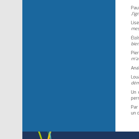
Pau
J’ig
Lis
mesu
Éloï
bien
Pier
m’at
Ana
Lou
dém
Un 
per
Par 
un 