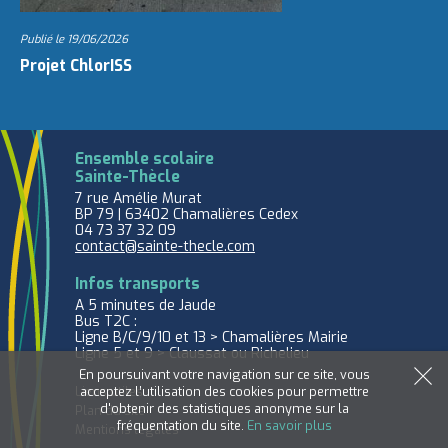
Publié le
19/06/2026
Projet ChlorISS
Ensemble scolaire
Sainte-Thècle
7 rue Amélie Murat
BP 79 | 63402 Chamalières Cedex
04 73 37 32 09
contact@sainte-thecle.com
Infos transports
A 5 minutes de Jaude
Bus T2C :
Ligne B/C/9/10 et 13 > Chamalières Mairie
Ligne 5 et 9 > Claussat ou Richelieu
En poursuivant votre navigation sur ce site, vous
acceptez l’utilisation des cookies pour permettre
Liens utiles
d'obtenir des statistiques anonyme sur la
Plan du site
fréquentation du site.
En savoir plus
Mentions légales