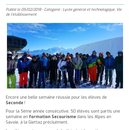
'
T
r
m
g
n
u
a
h
Publié le
05/02/2018
•
Catégorie :
Lycée général et technologique
,
Vie
e
e
t
e
è
c
de l'établissement
c
c
r
r
e
r
l
u
c
c
r
l
e
e
e
e
l
a
i
r
t
c
a
t
l
l
t
o
t
a
e
n
a
i
p
t
i
l
a
e
l
l
g
n
l
e
i
e
u
e
d
t
d
u
Encore une belle semaine réussie pour les élèves de
u
t
Seconde
!
t
e
Pour la 5ème année consécutive, 50 élèves sont partis une
e
x
semaine en
formation Secourisme
dans les Alpes en
x
t
Savoie, à la Giettaz précisément.
t
e