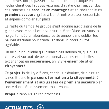
Les élèves ont pu passer de la théorie à la pratique en
e
recherchant des fausses victimes d’avalanche, réaliser des
cas concrets de
secours en montagne
et en révisant leurs
premiers secours
, grâce à Lionel, notre pisteur secouriste
et sapeur-pompier sur place.
Le reste du temps, le groupe s’est adonné aux plaisirs de la
glisse avec le soleil et la vue sur le Mont Blanc, ou sous la
neige, tombée en abondance cette année, sans oublier les
heures d’études pour travailler dans un cadre plutôt
agréable.
Un séjour inoubliable qui laissera des souvenirs, quelques
chutes et surtout, de belles connaissances et de belles
expériences en
secourisme
, en
vivre ensemble
et en
citoyenneté
.
Ce
projet
, initié il y a 5 ans, continue d’évoluer, de plaire et
s’inscrit dans le
parcours formation à la citoyenneté, à
l’environnement et aux gestes de premiers secours
bien
ancré dans l’établissement maintenant.
Projet
à renouveler l’an prochain !
ACTUALITÉS