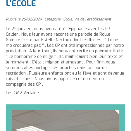
'
L’ÉCOLE
T
r
m
g
n
u
a
h
e
e
t
e
è
c
c
c
r
r
Publié le
e
r
26/02/2024
•
Catégorie :
École
,
Vie de l'établissement
l
u
c
c
r
l
Le 25 janvier , nous avons fêté l’Epiphanie avec les CP
e
e
e
e
l
a
Calder . Nous leur avons raconté une parodie de Roule
i
r
Galette écrite par Estelle Nectoux dont le titre est ‘’ Tu ne
t
c
a
t
l
me croqueras pas ‘’ . Les CP ont été impressionnés par notre
l
t
o
t
a
prestation . A leur tour , ils nous ont récité un poème intitulé
e
n
a
i
‘’ Le bonhomme de neige ‘’ . Ils maitrisaient bien leur texte et
le mimaient . C’était mignon et amusant . Pour finir, nous
p
t
i
l
sommes allés partager les brioches dans la cour de
a
e
l
l
récréation . Plusieurs enfants ont eu la fève et sont devenus
g
n
l
e
rois et reines . Nous avons apprécié ce moment en
i
e
u
compagnie des CP .
e
d
t
d
u
Les CM2 Verlaine
u
t
t
e
e
x
x
t
t
e