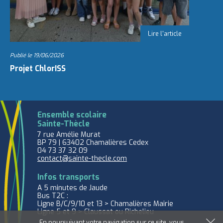
Publié le
19/06/2026
Projet ChlorISS
Ensemble scolaire
Sainte-Thècle
7 rue Amélie Murat
BP 79 | 63402 Chamalières Cedex
04 73 37 32 09
contact@sainte-thecle.com
Infos transports
A 5 minutes de Jaude
Bus T2C :
Ligne B/C/9/10 et 13 > Chamalières Mairie
Ligne 5 et 9 > Claussat ou Richelieu
En poursuivant votre navigation sur ce site, vous