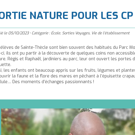
à
'accueil
ORTIE NATURE POUR LES CP
ié le
05/10/2023
•
Catégorie :
École
,
Sorties Voyages
,
Vie de l'établissement
 élèves de Sainte-Thècle sont bien souvent des habitués du Parc Mon
-ci, ils ont pu partir à la découverte de quelques coins non accessib
re. Régis et Raphaël, jardiniers au parc, leur ont ouvert les portes 
uette.
si, les enfants ont beaucoup appris sur les fruits, légumes et plan
ouvrir la faune et la flore des mares en pêchant à l’épuisette crapau
ellule… Des moments d’échanges passionnants !