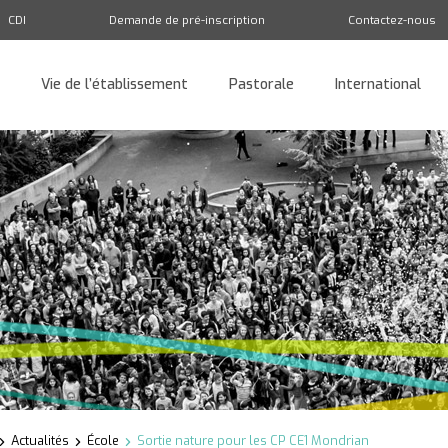
CDI
Demande de pré-inscription
Contactez-nous
Vie de l’établissement
Pastorale
International
Retour
Actualités
École
Sortie nature pour les CP CE1 Mondrian