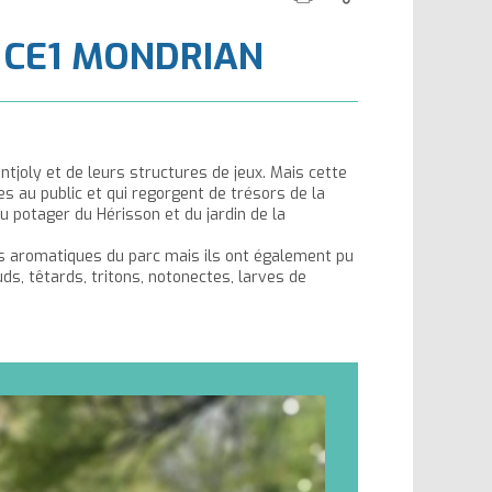
cette
ce
la
la
 CE1 MONDRIAN
page
contenu
taille
taille
du
du
texte
texte
tjoly et de leurs structures de jeux. Mais cette
les au public et qui regorgent de trésors de la
du potager du Hérisson et du jardin de la
tes aromatiques du parc mais ils ont également pu
ds, têtards, tritons, notonectes, larves de