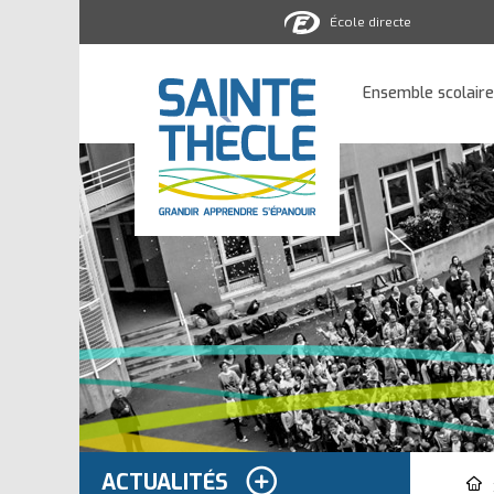
École directe
Ensemble
scolaire
Ensemble scolaire
Sainte-
Thècle
ACTUALITÉS