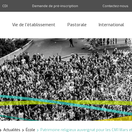
CDI
Demande de pré-inscription
Contactez-nous
Vie de l’établissement
Pastorale
International
Retour
Actualités
École
Patrimoine religieux auvergnat pour les CM1 Mars et