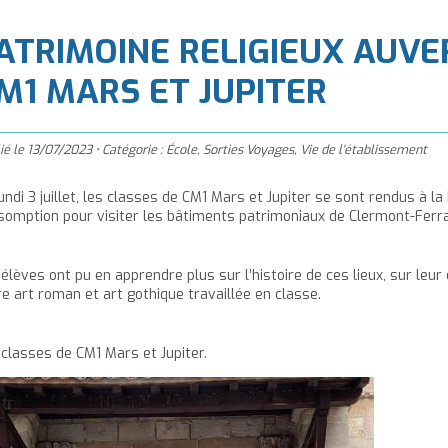
à
'accueil
ATRIMOINE RELIGIEUX AUV
M1 MARS ET JUPITER
ié le
13/07/2023
•
Catégorie :
École
,
Sorties Voyages
,
Vie de l'établissement
undi 3 juillet, les classes de CM1 Mars et Jupiter se sont rendus à l
ssomption pour visiter les bâtiments patrimoniaux de Clermont-Ferr
élèves ont pu en apprendre plus sur l’histoire de ces lieux, sur leur
re art roman et art gothique travaillée en classe.
 classes de CM1 Mars et Jupiter.