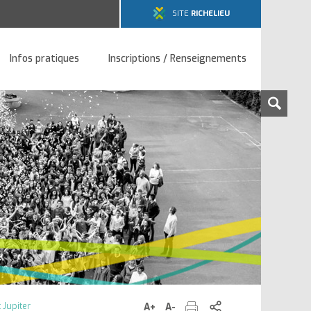
SITE
RICHELIEU
Infos pratiques
Inscriptions / Renseignements
Rech
sur
le
site
Imprimer
Partager
 Jupiter
A+
Augmenter
A-
Diminuer