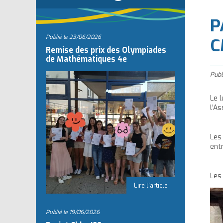
l
P
Publié le
23/06/2026
C
Remise des prix des Olympiades
de Mathématiques 4e
Publ
Le l
l’A
Les 
ent
Les
Publié le
19/06/2026