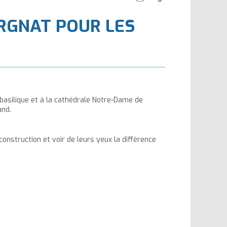
cette
ce
la
la
ERGNAT POUR LES
page
contenu
taille
taille
du
du
texte
texte
a basilique et à la cathédrale Notre-Dame de
and.
 construction et voir de leurs yeux la différence