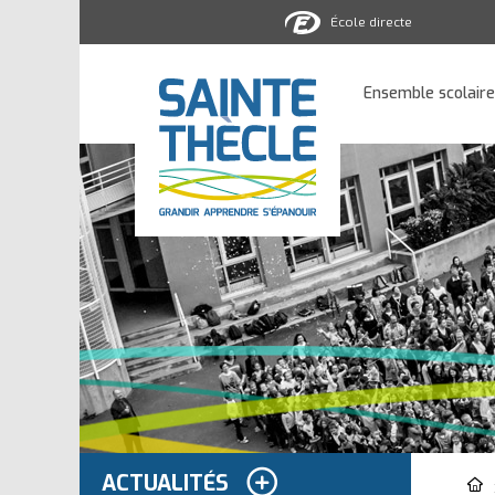
École directe
Ensemble
scolaire
Ensemble scolaire
Sainte-
Thècle
ACTUALITÉS