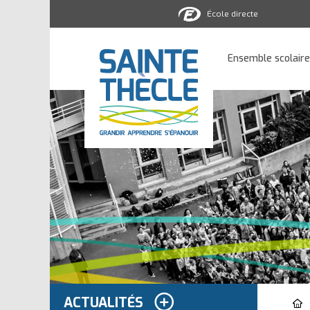
École directe
Ensemble
scolaire
Ensemble scolaire
Sainte-
Thècle
ACTUALITÉS