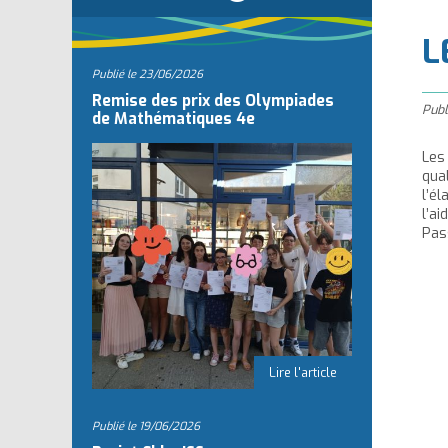
l
L
Publié le
23/06/2026
Remise des prix des Olympiades
Publ
de Mathématiques 4e
Les
qua
l’é
l’ai
Pas
Publié le
19/06/2026