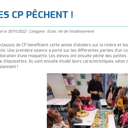
à
'accueil
ES CP PÊCHENT !
ié le
30/11/2022
•
Catégorie :
École
,
Vie de l'établissement
 classes de CP bénéficient cette année d’ateliers sur la rivière et l
lité. Une première séance a porté sur les différentes parties d’un co
laboration d’une maquette. Les élèves ont ensuite pêché des petites 
de d’épuisettes. Ils sont ensuite étudié leurs caractéristiques selon 
sionnant !