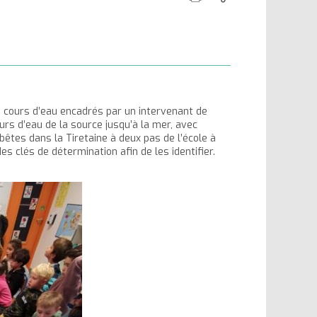
cette
ce
la
la
page
contenu
taille
taille
du
du
texte
texte
es cours d’eau encadrés par un intervenant de
urs d’eau de la source jusqu’à la mer, avec
bêtes dans la Tiretaine à deux pas de l’école à
des clés de détermination afin de les identifier.