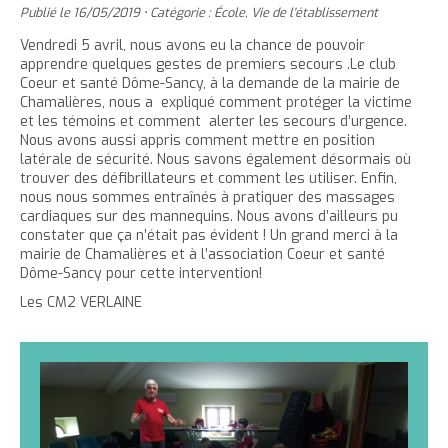
'
T
r
Publié le
16/05/2019
•
Catégorie :
École
,
Vie de l'établissement
e
e
t
e
a
h
è
c
r
r
Vendredi 5 avril, nous avons eu la chance de pouvoir
e
r
c
c
apprendre quelques gestes de premiers secours .Le club
c
c
r
l
l
u
Coeur et santé Dôme-Sancy, à la demande de la mairie de
e
e
l
a
e
e
Chamalières, nous a expliqué comment protéger la victime
t
c
et les témoins et comment alerter les secours d’urgence.
a
t
i
r
Nous avons aussi appris comment mettre en position
l
t
o
t
a
latérale de sécurité. Nous savons également désormais où
l
e
n
a
i
trouver des défibrillateurs et comment les utiliser. Enfin,
p
t
i
l
nous nous sommes entraînés à pratiquer des massages
cardiaques sur des mannequins. Nous avons d’ailleurs pu
a
e
l
l
constater que ça n’était pas évident ! Un grand merci à la
g
n
l
e
mairie de Chamalières et à l’association Coeur et santé
e
u
e
d
Dôme-Sancy pour cette intervention!
i
d
u
Les CM2 VERLAINE
t
u
t
t
e
e
x
x
t
t
e
e