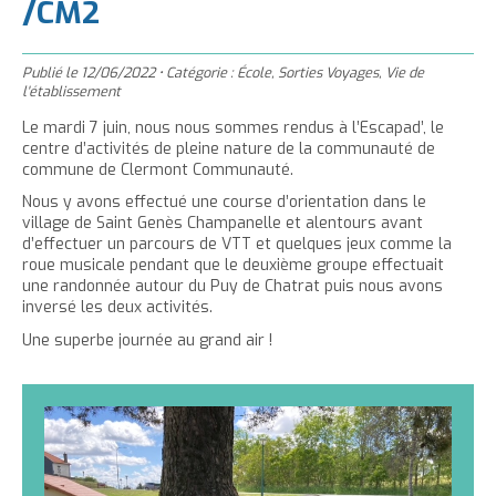
'
/CM2
T
r
m
g
n
u
a
h
e
e
t
e
è
c
c
c
r
r
Publié le
e
r
12/06/2022
•
Catégorie :
École
,
Sorties Voyages
,
Vie de
l
u
l'établissement
c
c
r
l
e
e
e
e
Le mardi 7 juin, nous nous sommes rendus à l’Escapad’, le
l
a
i
r
centre d’activités de pleine nature de la communauté de
t
c
a
t
l
commune de Clermont Communauté.
l
t
o
t
a
Nous y avons effectué une course d’orientation dans le
e
n
a
i
village de Saint Genès Champanelle et alentours avant
p
t
i
l
d’effectuer un parcours de VTT et quelques jeux comme la
a
e
roue musicale pendant que le deuxième groupe effectuait
l
l
une randonnée autour du Puy de Chatrat puis nous avons
g
n
l
e
i
inversé les deux activités.
e
u
e
d
Une superbe journée au grand air !
t
d
u
u
t
t
e
e
x
x
t
t
e