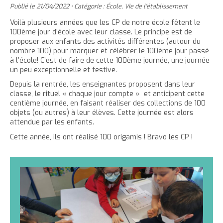
'
T
r
Publié le
21/04/2022
•
Catégorie :
École
,
Vie de l'établissement
e
e
t
e
a
h
è
c
r
r
Voilà plusieurs années que les CP de notre école fêtent le
e
r
c
c
100ème jour d’école avec leur classe. Le principe est de
c
c
r
l
l
u
proposer aux enfants des activités différentes (autour du
e
e
l
a
e
e
nombre 100) pour marquer et célébrer le 100ème jour passé
t
c
à l’école! C’est de faire de cette 100ème journée, une journée
a
t
i
r
un peu exceptionnelle et festive.
l
t
o
t
a
l
e
n
Depuis la rentrée, les enseignantes proposent dans leur
a
i
classe, le rituel « chaque jour compte » et anticipent cette
p
t
i
l
centième journée, en faisant réaliser des collections de 100
a
e
l
l
objets (ou autres) à leur élèves. Cette journée est alors
g
n
attendue par les enfants.
l
e
e
u
e
d
i
Cette année, ils ont réalisé 100 origamis ! Bravo les CP !
d
u
t
u
t
t
e
e
x
x
t
t
e
e