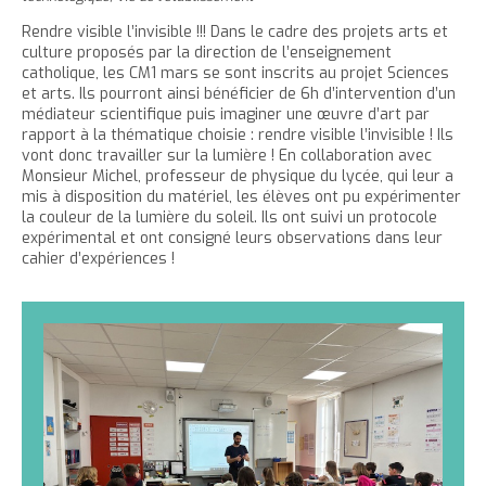
'
T
r
e
e
t
e
a
h
Rendre visible l’invisible !!! Dans le cadre des projets arts et
è
c
r
r
e
r
culture proposés par la direction de l’enseignement
c
c
catholique, les CM1 mars se sont inscrits au projet Sciences
c
c
r
l
l
u
et arts. Ils pourront ainsi bénéficier de 6h d’intervention d’un
e
e
l
a
e
e
médiateur scientifique puis imaginer une œuvre d’art par
t
c
a
t
i
r
rapport à la thématique choisie : rendre visible l’invisible ! Ils
l
t
o
vont donc travailler sur la lumière ! En collaboration avec
t
a
l
Monsieur Michel, professeur de physique du lycée, qui leur a
e
n
a
i
mis à disposition du matériel, les élèves ont pu expérimenter
p
t
i
l
la couleur de la lumière du soleil. Ils ont suivi un protocole
a
e
expérimental et ont consigné leurs observations dans leur
l
l
cahier d’expériences !
g
n
l
e
e
u
e
d
i
d
u
t
u
t
t
e
e
x
x
t
t
e
e