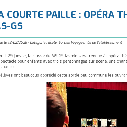
à
'accueil
A COURTE PAILLE : OPÉRA 
S-GS
ié le
18/02/2026
•
Catégorie :
École
,
Sorties Voyages
,
Vie de l'établissement
eudi 29 janvier, la classe de MS-GS Jasmin s’est rendue à l’opéra thé
spectacle pour enfants avec trois personnages sur scène, une chant
inatrice.
 élèves ont beaucoup apprécié cette sortie peu commune les ouvrant 