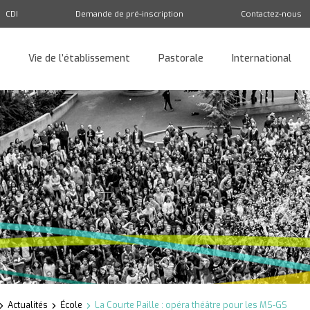
CDI
Demande de pré-inscription
Contactez-nous
Vie de l’établissement
Pastorale
International
Retour
Actualités
École
La Courte Paille : opéra théâtre pour les MS-GS