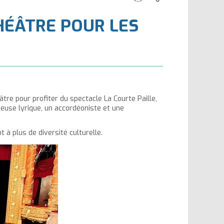
cette
ce
la
la
THÉÂTRE POUR LES
page
contenu
taille
taille
du
du
texte
texte
âtre pour profiter du spectacle La Courte Paille,
euse lyrique, un accordéoniste et une
à plus de diversité culturelle.