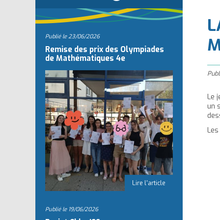
l
L
Publié le
23/06/2026
M
Remise des prix des Olympiades
de Mathématiques 4e
Publ
Le j
un 
dess
Les
Publié le
19/06/2026