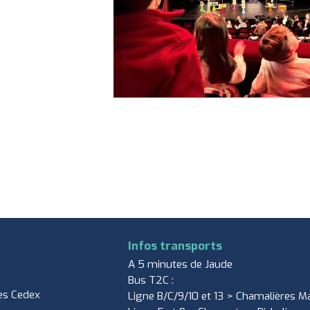
Infos transports
A 5 minutes de Jaude
Bus T2C :
es Cedex
Ligne B/C/9/10 et 13 > Chamalières Ma