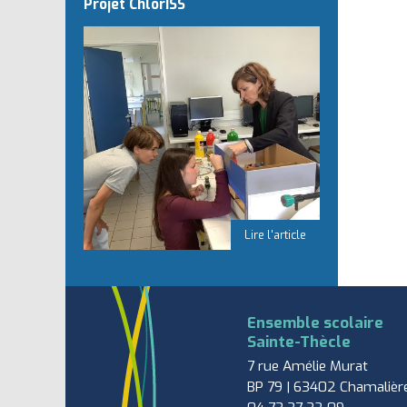
Projet ChlorISS
Ensemble scolaire
Sainte-Thècle
7 rue Amélie Murat
BP 79 | 63402 Chamalièr