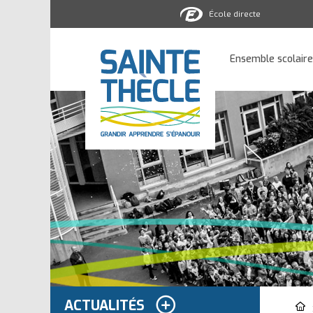
École directe
Ensemble
scolaire
Ensemble scolaire
Sainte-
Thècle
ACTUALITÉS