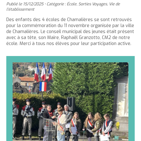
'
T
r
Publié le
15/12/2025
•
Catégorie :
École
,
Sorties Voyages
,
Vie de
e
e
t
e
a
h
l'établissement
è
c
r
r
e
r
c
c
Des enfants des 4 écoles de Chamalières se sont retrouvés
c
c
r
l
l
pour la commémoration du 11 novembre organisée par la ville
u
e
e
l
a
e
de Chamalières. Le conseil municipal des jeunes était présent
e
t
c
avec à sa tête, son Maire, Raphaël Granzotto, CM2 de notre
a
t
i
r
école. Merci à tous nos élèves pour leur participation active.
l
t
o
t
a
l
e
n
a
i
p
t
i
l
a
e
l
l
g
n
l
e
e
u
e
d
i
d
u
t
u
t
t
e
e
x
x
t
t
e
e